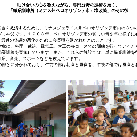
助け合いの心を教えながら、専門分野の技術を磨く。
―「職業訓練所（ミナス州ベロオリゾンテ市）増改築」のその後―
貧困を救済するために、ミナスジェライス州ベロオリゾンテ市内の３つ
ゾリ神父です。１９８８年、ベロオリゾンテ市の貧しい青少年の様子に
と最近の体調の悪化のために会長職を退かれたとのことです。
対象に、料理、裁縫、電気工、大工の各コースでの訓練を行っていると
職業訓練を実施しています。また、これらの施設では、単に職業訓練を
作業、音楽、スポーツなどを教えています。
の部とに分かれており、午前の部は朝食と昼食を、午後の部では昼食と