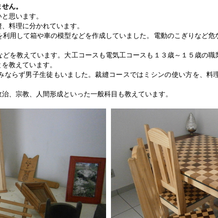
ません。
いと思います。
縫、料理に分かれています。
を利用して箱や車の模型などを作成していました。電動のこぎりなど危
などを教えています。大工コースも電気工コースも１３歳～１５歳の職
とを教えています。
みならず男子生徒もいました。裁縫コースではミシンの使い方を、料
政治、宗教、人間形成といった一般科目も教えています。