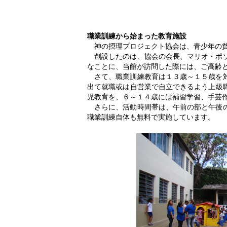
職業訓練から始まった教育施設
神の摂理プロジェクト協会は、青少年の
創設したのは、協会の会長、マリオ・ポ
なことに、当館が訪問した際には、ご高齢
さて、職業訓練教育は１３歳～１５歳を
出て就職或は自営業で自立できるよう上級
児教育を、６～１４歳には補習学習、手芸
さらに、活動時間帯は、午前の部と午後
職業訓練自体も無料で実施しています。