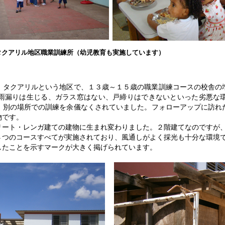
タクアリル地区職業訓練所（幼児教育も実施しています）
、タクアリルという地区で、１３歳～１５歳の職業訓練コースの校舎の
雨漏りは生じる、ガラス窓はない、戸締りはできないといった劣悪な
、別の場所での訓練を余儀なくされていました。フォローアップに訪れ
物です。
リート・レンガ建ての建物に生まれ変わりました。２階建てなのですが
４つのコースすべてが実施されており、風通しがよく採光も十分な環境
したことを示すマークが大きく掲げられています。