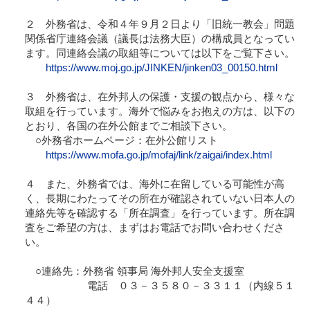
２ 外務省は、令和４年９月２日より「旧統一教会」問題
関係省庁連絡会議（議長は法務大臣）の構成員となってい
ます。同連絡会議の取組等については以下をご覧下さい。
https://www.moj.go.jp/JINKEN/jinken03_00150.html
３ 外務省は、在外邦人の保護・支援の観点から、様々な
取組を行っています。海外で悩みをお抱えの方は、以下の
とおり、各国の在外公館までご相談下さい。
○外務省ホームページ：在外公館リスト
https://www.mofa.go.jp/mofaj/link/zaigai/index.html
４ また、外務省では、海外に在留している可能性が高
く、長期にわたってその所在が確認されていない日本人の
連絡先等を確認する「所在調査」を行っています。所在調
査をご希望の方は、まずはお電話でお問い合わせくださ
い。
○連絡先：外務省 領事局 海外邦人安全支援室
電話 ０３－３５８０－３３１１（内線５１
４４）